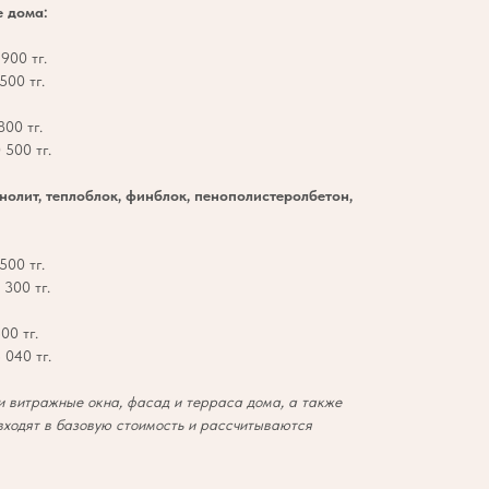
е дома:
900 тг.
500 тг.
00 тг.
 500 тг.
онолит, теплоблок, финблок, пенополистеролбетон,
500 тг.
300 тг.
00 тг.
 040 тг.
 витражные окна, фасад и терраса дома, а также
входят в базовую стоимость и рассчитываются