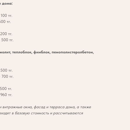
е дома:
100 тг.
00 тг.
200 тг.
500 тг.
онолит, теплоблок, финблок, пенополистеролбетон,
500 тг.
700 тг.
500 тг.
960 тг.
 витражные окна, фасад и терраса дома, а также
входят в базовую стоимость и рассчитываются