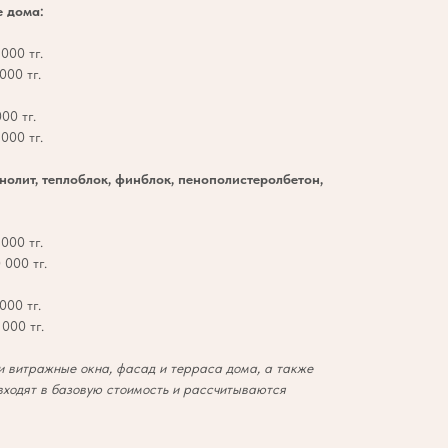
е дома:
000 тг.
000 тг.
00 тг.
000 тг.
онолит, теплоблок, финблок, пенополистеролбетон,
000 тг.
 000 тг.
000 тг.
000 тг.
 витражные окна, фасад и терраса дома, а также
входят в базовую стоимость и рассчитываются