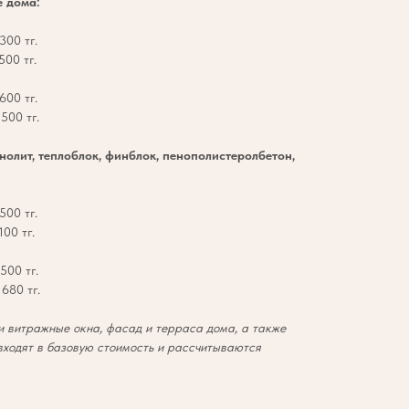
е дома:
300 тг.
500 тг.
600 тг.
500 тг.
онолит, теплоблок, финблок, пенополистеролбетон,
500 тг.
00 тг.
500 тг.
680 тг.
 витражные окна, фасад и терраса дома, а также
входят в базовую стоимость и рассчитываются