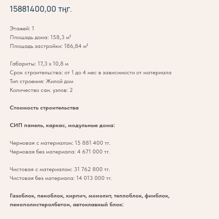
15881400,00
тңг.
Этажей: 1
Площадь дома: 158,3 м²
Площадь застройки: 186,84 м²
Габариты: 17,3 х 10,8 м
Срок строительства: от 1 до 4 мес в зависимости от материала
Тип строения: Жилой дом
Количество сан. узлов: 2
Стоимость строительства
СИП панель, каркас, модульные дома:
Черновая с материалом: 15 881 400 тг.
Черновая без материала: 4 671 000 тг.
Чистовая с материалом: 31 762 800 тг.
Чистовая без материала: 14 013 000 тг.
Газоблок, пеноблок, кирпич, монолит, теплоблок, финблок,
пенополистеролбетон, автоклавный блок: