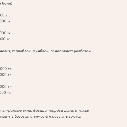
е бани:
00 тг.
000 тг.
000 тг.
00 тг.
онолит, теплоблок, финблок, пенополистеролбетон,
000 тг.
000 тг.
000 тг.
00 тг.
 витражные окна, фасад и терраса дома, а также
входят в базовую стоимость и рассчитываются