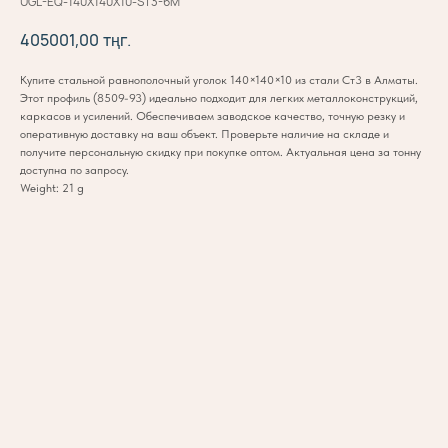
UGL-EQ-140X140X10-ST3-6M
405001,00
тңг.
Купите стальной равнополочный уголок 140×140×10 из стали Ст3 в Алматы.
Этот профиль (8509-93) идеально подходит для легких металлоконструкций,
каркасов и усилений. Обеспечиваем заводское качество, точную резку и
оперативную доставку на ваш объект. Проверьте наличие на складе и
получите персональную скидку при покупке оптом. Актуальная цена за тонну
доступна по запросу.
Weight: 21 g