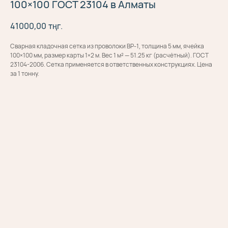
100×100 ГОСТ 23104 в Алматы
41000,00
тңг.
Сварная кладочная сетка из проволоки ВР-1, толщина 5 мм, ячейка
100×100 мм, размер карты 1×2 м. Вес 1 м² — 51.25 кг (расчётный). ГОСТ
23104-2006. Сетка применяется в ответственных конструкциях. Цена
за 1 тонну.