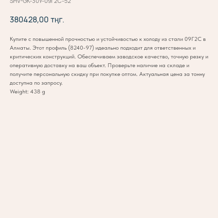
SHV-GK-30У-09Г2С-52
380428,00
тңг.
Купите с повышенной прочностью и устойчивостью к холоду из стали 09Г2С в
Алматы. Этот профиль (8240-97) идеально подходит для ответственных и
критических конструкций. Обеспечиваем заводское качество, точную резку и
оперативную доставку на ваш объект. Проверьте наличие на складе и
получите персональную скидку при покупке оптом. Актуальная цена за тонну
доступна по запросу.
Weight: 438 g