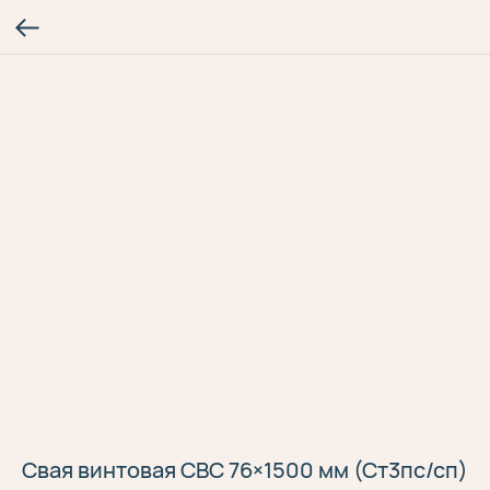
Свая винтовая СВС 76×1500 мм (Ст3пс/сп)