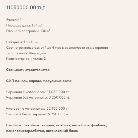
11050000,00
тңг.
Этажей: 1
Площадь дома: 154 м²
Площадь застройки: 130 м²
Габариты: 13 х 10 м
Срок строительства: от 1 до 4 мес в зависимости от материала
Тип строения: Жилой дом
Количество сан. узлов: 2
Стоимость строительства
СИП панель, каркас, модульные дома:
Черновая с материалом: 11 050 000 тг.
Черновая без материала: 3 250 000 тг.
Чистовая с материалом: 22 100 000 тг.
Чистовая без материала: 9 750 000 тг.
Газоблок, пеноблок, кирпич, монолит, теплоблок, финблок,
пенополистеролбетон, автоклавный блок: