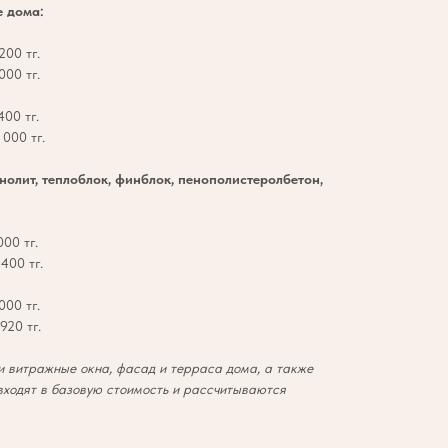
е дома:
200 тг.
000 тг.
00 тг.
000 тг.
онолит, теплоблок, финблок, пенополистеролбетон,
00 тг.
400 тг.
000 тг.
920 тг.
 витражные окна, фасад и терраса дома, а также
входят в базовую стоимость и рассчитываются