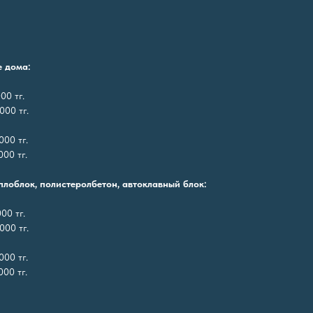
е дома:
00 тг.
000 тг.
000 тг.
00 тг.
еплоблок, полистеролбетон, автоклавный блок:
00 тг.
000 тг.
000 тг.
00 тг.