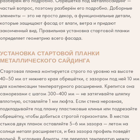
разберём его подробно. Обрешётка под металлосайдинг —
частый вопрос, поэтому разберём его подробно. Доборные
элементы — это не просто декор, а функциональные детали,
которые защищают фасад от влаги, ветра и придают
законченный вид. Правильная установка стартовой планки
определяет геометрию всего фасада.
УСТАНОВКА СТАРТОВОЙ ПЛАНКИ
МЕТАЛЛИЧЕСКОГО САЙДИНГА
Стартовая планка монтируется строго по уровню на высоте
40–50 мм от нижнего края обрешётки, с зазором под ней 10 мм
для компенсации температурного расширения. Крепится она
саморезами с шагом 300–400 мм — не затягивайте шляпку
вплотную, оставляйте 1 мм люфта. Если стена неровная,
подкладывайте под планку пластиковые клинья или подрезайте
обрешётку, чтобы добиться строгой горизонтали. В местах
стыков двух планок оставляйте 5–6 мм зазора — летом на
солнце металл расширяется, и без зазора профиль поведёт
волной. В условиях Алматы, где перепад температур между