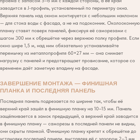
проёма с запасом 5–6 мм с каждой стороны, а её край
заводится в J-профиль, установленный по периметру окна.
Верхняя панель над окном монтируется с небольшим наклоном
— для стока воды с фасада, а не на подоконник. Околооконную
планку ставят поверх панелей, фиксируя её саморезами с
шагом 300 мм к обрешётке через верхнюю полку профиля. Если
окно шире 1,5 м, над ним обязательно устанавливайте
перемычку из металлопрофиля 60×27 мм — она снимает
нагрузку с панелей и предотвращает провисание, которое со
временем даёт заметную впадину на фасаде.
ЗАВЕРШЕНИЕ МОНТАЖА — ФИНИШНАЯ
ПЛАНКА И ПОСЛЕДНЯЯ ПАНЕЛЬ
Последняя панель подрезается по ширине так, чтобы её
верхний край зашёл в финишную планку на 10–15 мм. Панель
защёлкивается в замок предыдущей, а верхний край заводится
в финишную планку — саморезы в последней панели не видны,
они скрыты планкой. Финишную планку крепят к обрешётке до
установки последней панели, выставляя её с зазором 2–3 мм