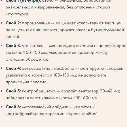
Слой 1 (изнутри):
стена — очищенная, обработанная
антисептиком и выровненная, без отслоений старой
штукатурки.
Слой 2:
пароизоляция — защищает утеплитель от влаги из
помещения; стыки полотен проклеиваются бутилкаучуковой
лентой.
Слой 3:
утеплитель — минеральная вата или пенополистирол
толщиной 50–100 мм, укладывается враспор между
стойками обрешётки.
Слой 4:
ветрозащитная мембрана — монтируется снаружи
утеплителя с нахлёстом 100–150 мм; не допускайте
провисания полотна.
Слой 5:
контробрешётка — создаёт вентзазор 20–40 мм;
набивается вертикально с шагом 400–600 мм.
Слой 6:
металлический сайдинг — крепится к
контробрешётке саморезами с пресс-шайбой.