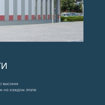
ТИ
ю высоких
рм на каждом этапе