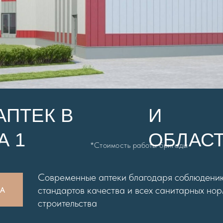
АПТЕК В
И
А 1
ОБЛАС
*Стоимость работы бригады
Современные аптеки благодаря соблюдени
стандартов качества и всех санитарных но
ВА
строительства