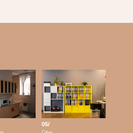
05/
ля
Офис