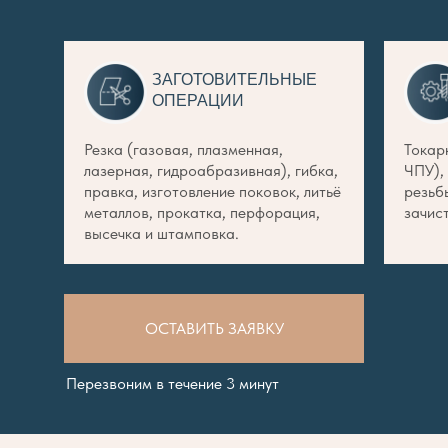
ЗАГОТОВИТЕЛЬНЫЕ
ОПЕРАЦИИ
Резка (газовая, плазменная,
Токар
лазерная, гидроабразивная), гибка,
ЧПУ),
правка, изготовление поковок, литьё
резьб
металлов, прокатка, перфорация,
зачис
высечка и штамповка.
ОСТАВИТЬ ЗАЯВКУ
Перезвоним в течение 3 минут