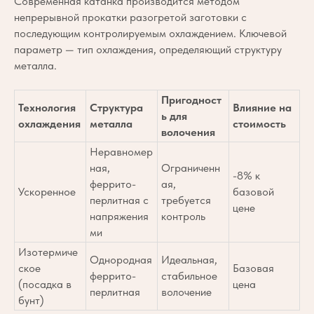
Современная катанка производится методом
непрерывной прокатки разогретой заготовки с
последующим контролируемым охлаждением. Ключевой
параметр — тип охлаждения, определяющий структуру
металла.
Пригодност
Технология
Структура
Влияние на
ь для
охлаждения
металла
стоимость
волочения
Неравномер
ная,
Ограниченн
-8% к
феррито-
ая,
Ускоренное
базовой
перлитная с
требуется
цене
напряжения
контроль
ми
Изотермиче
Однородная
Идеальная,
ское
Базовая
феррито-
стабильное
(посадка в
цена
перлитная
волочение
бунт)