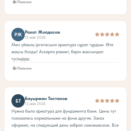
👍 Полезно
Рахат Жолдасов
РЖ
15 мая 2026
Мен үйімнің іргетасына арматура сұрап тұрдым. Өте
жақсы болды! Аскарға рахмет, бәрін жаксындап
түсіндірді.
👍 Полезно
Бауыржан Тастанов
БТ
12 мая 2026
Нужна была арматура для фундамента бани. Цены тут
показались нормальными на фоне других. Заказ
оформил, на следующий день забрал самовывозом. Все