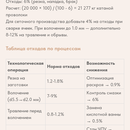
Отходы: 6% (резка, наладка, брак)
Расчет: (20 000 × 100) / (100 - 6) = 21 277 кг катаной
проволоки
Для сеточного производства добавьте 4% на отходы при
сварке ячеек. При волочении до 1.0 мм — дополнительно
8-12% на травление и обрывы.
Таблица отходов по процессам
Технологическая
Возможность
Норма отходов
операция
снижения
Резка на
Оптимизация
1.2-1.8%
заготовки
раскроя → 0.9%
Волочение
Контроль смазки
7-9%
(d5.5→d2.0 мм)
→ 6%
Замена
Травление перед
0.8-1.2%
кислотной ванны
волочением
→ 0.5%
Стан ЧПУ →