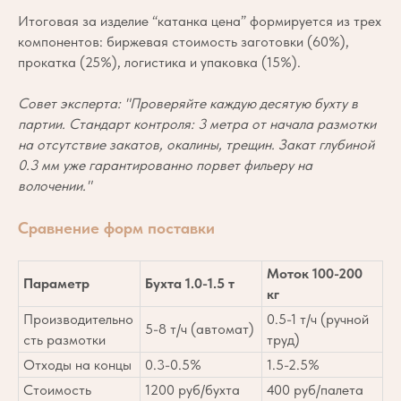
Итоговая за изделие “катанка цена” формируется из трех
компонентов: биржевая стоимость заготовки (60%),
прокатка (25%), логистика и упаковка (15%).
Совет эксперта: "Проверяйте каждую десятую бухту в
партии. Стандарт контроля: 3 метра от начала размотки
на отсутствие закатов, окалины, трещин. Закат глубиной
0.3 мм уже гарантированно порвет фильеру на
волочении."
Сравнение форм поставки
Моток 100-200
Параметр
Бухта 1.0-1.5 т
кг
Производительно
0.5-1 т/ч (ручной
5-8 т/ч (автомат)
сть размотки
труд)
Отходы на концы
0.3-0.5%
1.5-2.5%
Стоимость
1200 руб/бухта
400 руб/палета