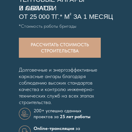
В АЛМАТЫ
И ОБЛАСТИ
²
ОТ 25 000 ТГ.* М
ЗА 1 МЕСЯЦ
*Стоимость работы бригады
РАССЧИТАТЬ СТОИМОСТЬ
СТРОИТЕЛЬСТВА
Долговечные и энергоэффективные
каркасные ангары благодаря
соблюдению высоких стандартов
качества и контролю инженерно-
технических служб на всех этапах
строительства.
200+ успешно сданных
проектов за
25 лет работы
Online-трансляция
за