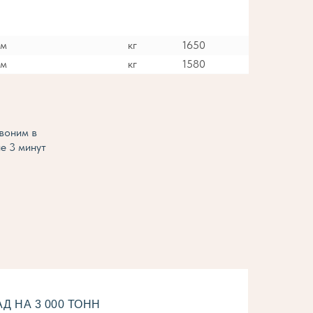
мм
кг
1650
мм
кг
1580
воним в
е 3 минут
 НА 3 000 ТОНН