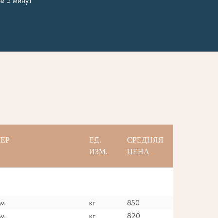
е 3 минут
ЕР
ЕД.
СРЕДНЯЯ
ИЗМ.
ЦЕНА
мм
кг
850
мм
кг
820