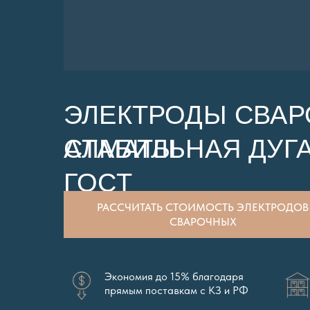
ЭЛЕКТРОДЫ СВА
АЛМАТЫ
СТАБИЛЬНАЯ ДУГА
ГОСТ
РАССЧИТАТЬ СТОИМОСТЬ ЭЛЕКТРОДОВ
СВАРОЧНЫХ
Экономия до 15% благодаря
прямым поставкам с КЗ и РФ