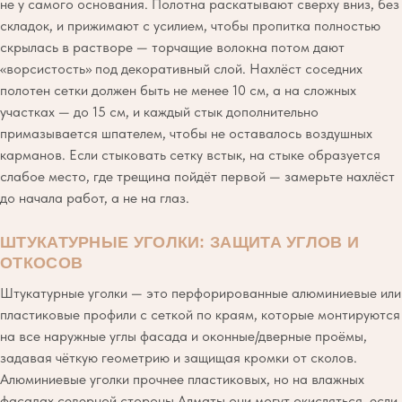
не у самого основания. Полотна раскатывают сверху вниз, без
складок, и прижимают с усилием, чтобы пропитка полностью
скрылась в растворе — торчащие волокна потом дают
«ворсистость» под декоративный слой. Нахлёст соседних
полотен сетки должен быть не менее 10 см, а на сложных
участках — до 15 см, и каждый стык дополнительно
примазывается шпателем, чтобы не оставалось воздушных
карманов. Если стыковать сетку встык, на стыке образуется
слабое место, где трещина пойдёт первой — замерьте нахлёст
до начала работ, а не на глаз.
ШТУКАТУРНЫЕ УГОЛКИ: ЗАЩИТА УГЛОВ И
ОТКОСОВ
Штукатурные уголки — это перфорированные алюминиевые или
пластиковые профили с сеткой по краям, которые монтируются
на все наружные углы фасада и оконные/дверные проёмы,
задавая чёткую геометрию и защищая кромки от сколов.
Алюминиевые уголки прочнее пластиковых, но на влажных
фасадах северной стороны Алматы они могут окисляться, если