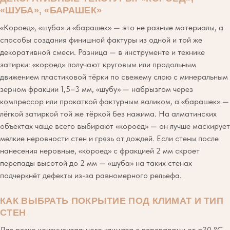
«ШУБА», «БАРАШЕК»
«Короед», «шуба» и «барашек» — это не разные материалы, а
способы создания финишной фактуры из одной и той же
декоративной смеси. Разница — в инструменте и технике
затирки: «короед» получают круговым или продольным
движением пластиковой тёрки по свежему слою с минеральным
зерном фракции 1,5–3 мм, «шубу» — набрызгом через
компрессор или прокаткой фактурным валиком, а «барашек» —
лёгкой затиркой той же тёркой без нажима. На алматинских
объектах чаще всего выбирают «короед» — он лучше маскирует
мелкие неровности стен и грязь от дождей. Если стены после
нанесения неровные, «короед» с фракцией 2 мм скроет
перепады высотой до 2 мм — «шуба» на таких стенах
подчеркнёт дефекты из-за равномерного рельефа.
КАК ВЫБРАТЬ ПОКРЫТИЕ ПОД КЛИМАТ И ТИП
СТЕН
Для резко континентального климата с перепадами от −30 °C