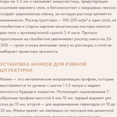
поры на 3-5 мм и связывает микрочастицы, предотвращая
осыпание верхнего слоя, а бетоноконтакт с кварцевым песком
создаёт шероховатую плёнку, за которую раствор цепляется
механически. Расход грунтовки — 100-200 мл/м² в один слой, на
газобетоне и старом кирпиче алматинские мастера наносят
два слоя с промежуточной сушкой 3-4 часа. Пропуск
грунтования на газобетоне увеличивает расход смеси на 20-
30% — сухая основа впитывает влагу из раствора, и слой не
набирает проектную прочность.
УСТАНОВКА МАЯКОВ ДЛЯ РОВНОЙ
ШТУКАТУРКИ
Маяки — это металлические направляющие профили, которые
выставляются по уровню с шагом 1-1,5 метра и задают
плоскость будущего покрытия. Используют оцинкованные Т-
образные профили высотой 6 или 10 мм: первый вариант для
слоя до 10 мм, второй — для выравнивания перепадов от 10 до
30 мм. Маяки крепят на «лепёшки» из гипсовой или цементной
смеси, выставляя вертикаль пузырьковым уровнем или