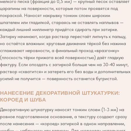
мелкого песка (фракция до 0,5 мм) — крупный песок оставляет
царапины на поверхности, которые потом проявятся под
покраской. Наносят накрывку тонким слоем широким
шпателем или гладилкой, стараясь не оставлять наплывов —
каждый лишний миллиметр придётся сдирать при затирке.
Затирку начинают, когда раствор перестаёт липнуть к пальцу,
но остаётся влажным: круговые движения тёркой без нажима
сглаживают неровности, а финальный проход «вразгонку»
(плоскость тёрки прижата всей поверхностью) даёт гладкую
фактуру. Если опоздать с затиркой больше чем на 30-40 минут,
раствор «схватится» и затереть его без воды и дополнительных
усилий не получится — поверхность останется бугристой.
НАНЕСЕНИЕ ДЕКОРАТИВНОЙ ШТУКАТУРКИ:
КОРОЕД И ШУБА
Декоративную штукатурку наносят тонким слоем (1-3 мм) на
ровное подготовленное основание, а текстуру создают сразу
после нанесения — «короед» затиркой в одном направлении,
«шубу» — набрызгом или валиком. Для «короеда» используют