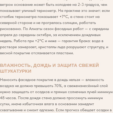
ветром основание может быть холоднее на 2-3 градуса, чем
показывает уличный термометр. На практике это значит: если
столбик термометра показывает +7°C, а стена стоит на
северной стороне и не прогрелась солнцем, работать
рискованно. По Алматы сезон фасадных работ — с середины
апреля до середины октября, за исключением дождливых
недель. Работа при +2°C и ниже — гарантия брака: вода в
растворе замерзает, кристаллы льда разрушают структуру, и
весной покрытие отслаивается пластами.
ВЛАЖНОСТЬ, ДОЖДЬ И ЗАЩИТА СВЕЖЕЙ
ШТУКАТУРКИ
Наносить фасадное покрытие в дождь нельзя — влажность
воздуха не должна превышать 70%, а свеженанесённый слой
нужно защищать от осадков и прямых солнечных лучей минимум
48 часов. После дождя стена должна просохнуть минимум
сутки, иначе избыточная влага в основании замедлит
схватывание и снизит адгезию. Если прогноз обещает осадки в