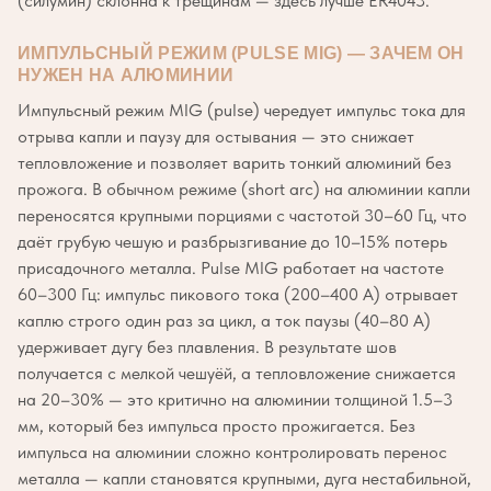
(силумин) склонна к трещинам — здесь лучше ER4043.
ИМПУЛЬСНЫЙ РЕЖИМ (PULSE MIG) — ЗАЧЕМ ОН
НУЖЕН НА АЛЮМИНИИ
Импульсный режим MIG (pulse) чередует импульс тока для
отрыва капли и паузу для остывания — это снижает
тепловложение и позволяет варить тонкий алюминий без
прожога. В обычном режиме (short arc) на алюминии капли
переносятся крупными порциями с частотой 30–60 Гц, что
даёт грубую чешую и разбрызгивание до 10–15% потерь
присадочного металла. Pulse MIG работает на частоте
60–300 Гц: импульс пикового тока (200–400 А) отрывает
каплю строго один раз за цикл, а ток паузы (40–80 А)
удерживает дугу без плавления. В результате шов
получается с мелкой чешуёй, а тепловложение снижается
на 20–30% — это критично на алюминии толщиной 1.5–3
мм, который без импульса просто прожигается. Без
импульса на алюминии сложно контролировать перенос
металла — капли становятся крупными, дуга нестабильной,