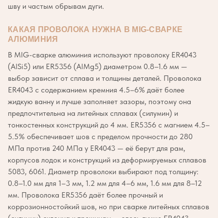
шву и частым обрывам дуги.
КАКАЯ ПРОВОЛОКА НУЖНА В MIG-СВАРКЕ
АЛЮМИНИЯ
В MIG-сварке алюминия используют проволоку ER4043
(AlSi5) или ER5356 (AlMg5) диаметром 0.8–1.6 мм —
выбор зависит от сплава и толщины деталей. Проволока
ER4043 с содержанием кремния 4.5–6% даёт более
жидкую ванну и лучше заполняет зазоры, поэтому она
предпочтительна на литейных сплавах (силумин) и
тонкостенных конструкций до 4 мм. ER5356 с магнием 4.5–
5.5% обеспечивает шов с пределом прочности до 280
МПа против 240 МПа у ER4043 — её берут для рам,
корпусов лодок и конструкций из деформируемых сплавов
5083, 6061. Диаметр проволоки выбирают под толщину:
0.8–1.0 мм для 1–3 мм, 1.2 мм для 4–6 мм, 1.6 мм для 8–12
мм. Проволока ER5356 даёт более прочный и
коррозионностойкий шов, но при сварке литейных сплавов