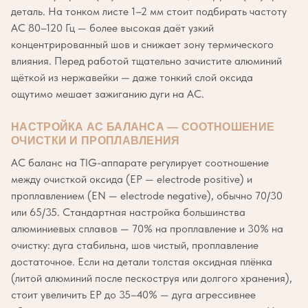
деталь. На тонком листе 1–2 мм стоит подбирать частоту
AC 80–120 Гц — более высокая даёт узкий
концентрированный шов и снижает зону термического
влияния. Перед работой тщательно зачистите алюминий
щёткой из нержавейки — даже тонкий слой оксида
ощутимо мешает зажиганию дуги на AC.
НАСТРОЙКА AC БАЛАНСА — СООТНОШЕНИЕ
ОЧИСТКИ И ПРОПЛАВЛЕНИЯ
AC баланс на TIG-аппарате регулирует соотношение
между очисткой оксида (EP — electrode positive) и
проплавлением (EN — electrode negative), обычно 70/30
или 65/35. Стандартная настройка большинства
алюминиевых сплавов — 70% на проплавление и 30% на
очистку: дуга стабильна, шов чистый, проплавление
достаточное. Если на детали толстая оксидная плёнка
(литой алюминий после пескоструя или долгого хранения),
стоит увеличить EP до 35–40% — дуга агрессивнее