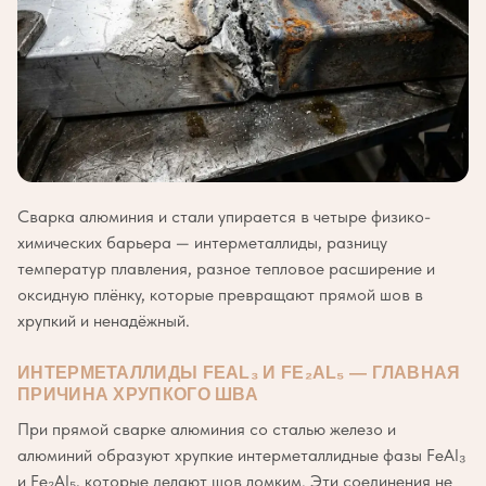
Сварка алюминия и стали упирается в четыре физико-
химических барьера — интерметаллиды, разницу
температур плавления, разное тепловое расширение и
оксидную плёнку, которые превращают прямой шов в
хрупкий и ненадёжный.
ИНТЕРМЕТАЛЛИДЫ FEAL₃ И FE₂AL₅ — ГЛАВНАЯ
ПРИЧИНА ХРУПКОГО ШВА
При прямой сварке алюминия со сталью железо и
алюминий образуют хрупкие интерметаллидные фазы FeAl₃
и Fe₂Al₅, которые делают шов ломким. Эти соединения не