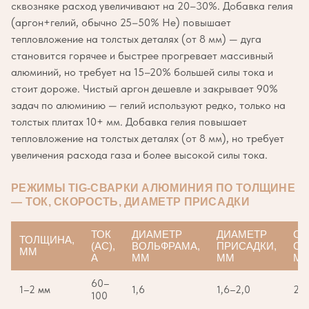
сквозняке расход увеличивают на 20–30%. Добавка гелия
(аргон+гелий, обычно 25–50% He) повышает
тепловложение на толстых деталях (от 8 мм) — дуга
становится горячее и быстрее прогревает массивный
алюминий, но требует на 15–20% большей силы тока и
стоит дороже. Чистый аргон дешевле и закрывает 90%
задач по алюминию — гелий используют редко, только на
толстых плитах 10+ мм. Добавка гелия повышает
тепловложение на толстых деталях (от 8 мм), но требует
увеличения расхода газа и более высокой силы тока.
РЕЖИМЫ TIG-СВАРКИ АЛЮМИНИЯ ПО ТОЛЩИНЕ
— ТОК, СКОРОСТЬ, ДИАМЕТР ПРИСАДКИ
ТОК
ДИАМЕТР
ДИАМЕТР
СК
ТОЛЩИНА,
(AC),
ВОЛЬФРАМА,
ПРИСАДКИ,
СВ
ММ
А
ММ
ММ
ММ
60–
1–2 мм
1,6
1,6–2,0
20
100