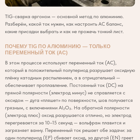
TIG-сварка аргоном — основной метод по алюминию.
Разберём, какой ток нужен, как настроить AC баланс,
какие присадки выбрать и как не прожечь тонкий лист.
ПОЧЕМУ TIG ПО АЛЮМИНИЮ — ТОЛЬКО
ПЕРЕМЕННЫЙ ТОК (AC)
В этом процессе используют переменный ток (AC),
который в положительный полупериод разрушает оксидную
плёнку катодным распылением, а в отрицательный —
обеспечивает проплавление. Постоянный ток (DC) на
прямой полярности (электрод минус) не справляется с
оксидом — дуга «пляшет» по поверхности, шов получается
грязным, с включениями Al₂O₃. На обратной полярности
(электрод плюс) оксид разрушается отлично, но электрод
перегревается за 10–15 секунд — вольфрам плавится и
загрязняет ванну. Переменный ток решает обе задачи: за
один полупериод (EP) сбивает оксид, за другой (EN) греет