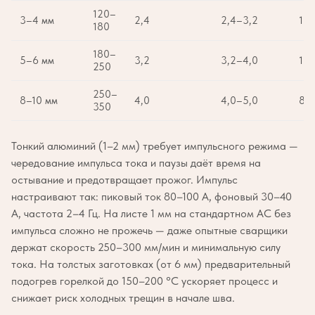
120–
3–4 мм
2,4
2,4–3,2
15
180
180–
5–6 мм
3,2
3,2–4,0
10
250
250–
8–10 мм
4,0
4,0–5,0
80
350
Тонкий алюминий (1–2 мм) требует импульсного режима —
чередование импульса тока и паузы даёт время на
остывание и предотвращает прожог. Импульс
настраивают так: пиковый ток 80–100 А, фоновый 30–40
А, частота 2–4 Гц. На листе 1 мм на стандартном AC без
импульса сложно не прожечь — даже опытные сварщики
держат скорость 250–300 мм/мин и минимальную силу
тока. На толстых заготовках (от 6 мм) предварительный
подогрев горелкой до 150–200 °C ускоряет процесс и
снижает риск холодных трещин в начале шва.