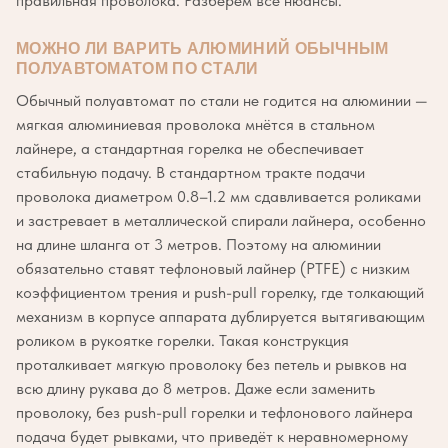
правильная проволока. Разберём все нюансы.
МОЖНО ЛИ ВАРИТЬ АЛЮМИНИЙ ОБЫЧНЫМ
ПОЛУАВТОМАТОМ ПО СТАЛИ
Обычный полуавтомат по стали не годится на алюминии —
мягкая алюминиевая проволока мнётся в стальном
лайнере, а стандартная горелка не обеспечивает
стабильную подачу. В стандартном тракте подачи
проволока диаметром 0.8–1.2 мм сдавливается роликами
и застревает в металлической спирали лайнера, особенно
на длине шланга от 3 метров. Поэтому на алюминии
обязательно ставят тефлоновый лайнер (PTFE) с низким
коэффициентом трения и push-pull горелку, где толкающий
механизм в корпусе аппарата дублируется вытягивающим
роликом в рукоятке горелки. Такая конструкция
проталкивает мягкую проволоку без петель и рывков на
всю длину рукава до 8 метров. Даже если заменить
проволоку, без push-pull горелки и тефлонового лайнера
подача будет рывками, что приведёт к неравномерному