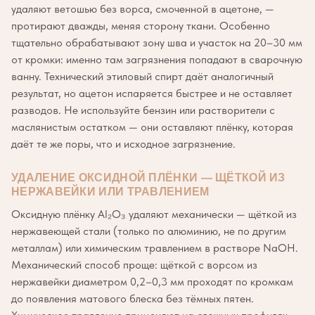
удаляют ветошью без ворса, смоченной в ацетоне, —
протирают дважды, меняя сторону ткани. Особенно
тщательно обрабатывают зону шва и участок на 20–30 мм
от кромки: именно там загрязнения попадают в сварочную
ванну. Технический этиловый спирт даёт аналогичный
результат, но ацетон испаряется быстрее и не оставляет
разводов. Не используйте бензин или растворители с
маслянистым остатком — они оставляют плёнку, которая
даёт те же поры, что и исходное загрязнение.
УДАЛЕНИЕ ОКСИДНОЙ ПЛЁНКИ — ЩЁТКОЙ ИЗ
НЕРЖАВЕЙКИ ИЛИ ТРАВЛЕНИЕМ
Оксидную плёнку Al₂O₃ удаляют механически — щёткой из
нержавеющей стали (только по алюминию, не по другим
металлам) или химическим травлением в растворе NaOH.
Механический способ проще: щёткой с ворсом из
нержавейки диаметром 0,2–0,3 мм проходят по кромкам
до появления матового блеска без тёмных пятен.