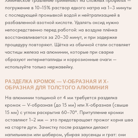
Химическое травление применяют на сложных профилях —
погружение в 10–15% раствор едкого натра на 1–3 минуты
с последующей промывкой водой и нейтрализацией в
разбавленной азотной кислоте. Удалять оксид нужно
непосредственно перед работой: на воздухе плёнка
восстанавливается за 20–30 минут, и при задержке
процедуру повторяют. Щётка из обычной стали оставляет
частицы железа на алюминии, которые при сварке
образуют интерметаллиды и коррозионные очаги —
используйте только нержавейку.
РАЗДЕЛКА КРОМОК — V-ОБРАЗНАЯ И X-
ОБРАЗНАЯ ДЛЯ ТОЛСТОГО АЛЮМИНИЯ
На алюминии толщиной от 4 мм требуется разделка
кромок — V-образная (до 15 мм) или X-образная (свыше
15 мм) с углом раскрытия 60–70°. Притупление кромки
оставляют 1–2 мм — это предотвращает прожог корня шва
на старте дуги. Зачистку после разделки делают
напильником или шабером, убирая заусенцы и грат: они