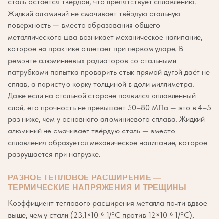
сталь остаётся твёрдой, что препятствует сплавлению.
Жидкий алюминий не смачивает твёрдую стальную
поверхность — вместо образования общего
металлического шва возникает механическое налипание,
которое на практике отлетает при первом ударе. В
ремонте алюминиевых радиаторов со стальными
патрубками попытка проварить стык прямой дугой даёт не
сплав, а пористую корку толщиной в доли миллиметра.
Даже если на стальной стороне появился оплавленный
слой, его прочность не превышает 50–80 МПа — это в 4–5
раз ниже, чем у основного алюминиевого сплава. Жидкий
алюминий не смачивает твёрдую сталь — вместо
сплавления образуется механическое налипание, которое
разрушается при нагрузке.
РАЗНОЕ ТЕПЛОВОЕ РАСШИРЕНИЕ —
ТЕРМИЧЕСКИЕ НАПРЯЖЕНИЯ И ТРЕЩИНЫ
Коэффициент теплового расширения металла почти вдвое
выше, чем у стали (23,1×10⁻⁶ 1/°C против 12×10⁻⁶ 1/°C),