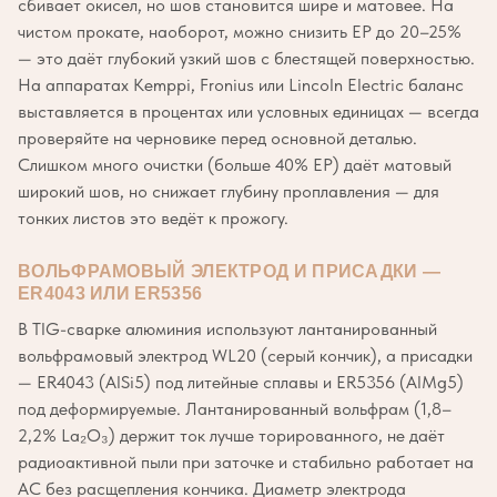
сбивает окисел, но шов становится шире и матовее. На
чистом прокате, наоборот, можно снизить EP до 20–25%
— это даёт глубокий узкий шов с блестящей поверхностью.
На аппаратах Kemppi, Fronius или Lincoln Electric баланс
выставляется в процентах или условных единицах — всегда
проверяйте на черновике перед основной деталью.
Слишком много очистки (больше 40% EP) даёт матовый
широкий шов, но снижает глубину проплавления — для
тонких листов это ведёт к прожогу.
ВОЛЬФРАМОВЫЙ ЭЛЕКТРОД И ПРИСАДКИ —
ER4043 ИЛИ ER5356
В TIG-сварке алюминия используют лантанированный
вольфрамовый электрод WL20 (серый кончик), а присадки
— ER4043 (AlSi5) под литейные сплавы и ER5356 (AlMg5)
под деформируемые. Лантанированный вольфрам (1,8–
2,2% La₂O₃) держит ток лучше торированного, не даёт
радиоактивной пыли при заточке и стабильно работает на
AC без расщепления кончика. Диаметр электрода