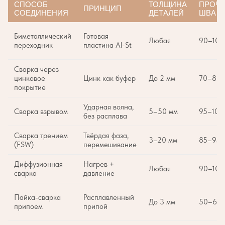
СПОСОБ
ТОЛЩИНА
ПРОЧ
ПРИНЦИП
СОЕДИНЕНИЯ
ДЕТАЛЕЙ
ШВА
Биметаллический
Готовая
Любая
90–10
переходник
пластина Al-St
Сварка через
цинковое
Цинк как буфер
До 2 мм
70–80
покрытие
Ударная волна,
Сварка взрывом
5–50 мм
95–10
без расплава
Сварка трением
Твёрдая фаза,
3–20 мм
85–95
(FSW)
перемешивание
Диффузионная
Нагрев +
Любая
90–10
сварка
давление
Пайка-сварка
Расплавленный
До 3 мм
50–60
припоем
припой