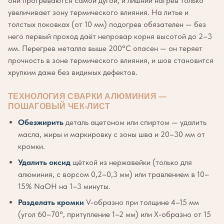
они прогреваются самой дугой, и лишний нагрев только
увеличивает зону термического влияния. На литье и
толстых поковках (от 10 мм) подогрев обязателен — без
него первый проход даёт непровар корня высотой до 2–3
мм. Перегрев металла выше 200°C опасен — он теряет
прочность в зоне термического влияния, и шов становится
хрупким даже без видимых дефектов.
ТЕХНОЛОГИЯ СВАРКИ АЛЮМИНИЯ —
ПОШАГОВЫЙ ЧЕК-ЛИСТ
Обезжирить
деталь ацетоном или спиртом — удалить
масла, жиры и маркировку с зоны шва и 20–30 мм от
кромки.
Удалить оксид
щёткой из нержавейки (только для
алюминия, с ворсом 0,2–0,3 мм) или травлением в 10–
15% NaOH на 1–3 минуты.
Разделать кромки
V-образно при толщине 4–15 мм
(угол 60–70°, притупление 1–2 мм) или X-образно от 15