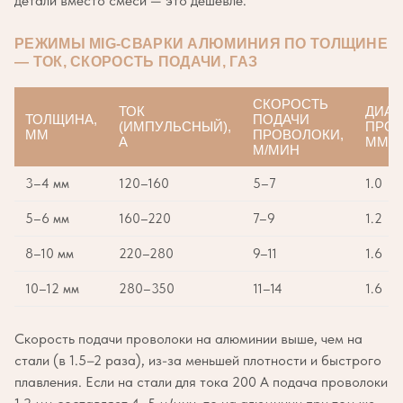
детали вместо смеси — это дешевле.
РЕЖИМЫ MIG-СВАРКИ АЛЮМИНИЯ ПО ТОЛЩИНЕ
— ТОК, СКОРОСТЬ ПОДАЧИ, ГАЗ
СКОРОСТЬ
ТОК
ДИАМ
ТОЛЩИНА,
ПОДАЧИ
(ИМПУЛЬСНЫЙ),
ПРОВ
ММ
ПРОВОЛОКИ,
А
ММ
М/МИН
3–4 мм
120–160
5–7
1.0
5–6 мм
160–220
7–9
1.2
8–10 мм
220–280
9–11
1.6
10–12 мм
280–350
11–14
1.6
Скорость подачи проволоки на алюминии выше, чем на
стали (в 1.5–2 раза), из-за меньшей плотности и быстрого
плавления. Если на стали для тока 200 А подача проволоки