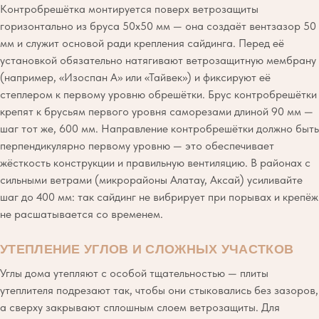
Контробрешётка монтируется поверх ветрозащиты
горизонтально из бруса 50х50 мм — она создаёт вентзазор 50
мм и служит основой ради крепления сайдинга. Перед её
установкой обязательно натягивают ветрозащитную мембрану
(например, «Изоспан А» или «Тайвек») и фиксируют её
степлером к первому уровню обрешётки. Брус контробрешётки
крепят к брусьям первого уровня саморезами длиной 90 мм —
шаг тот же, 600 мм. Направление контробрешётки должно быть
перпендикулярно первому уровню — это обеспечивает
жёсткость конструкции и правильную вентиляцию. В районах с
сильными ветрами (микрорайоны Алатау, Аксай) усиливайте
шаг до 400 мм: так сайдинг не вибрирует при порывах и крепёж
не расшатывается со временем.
УТЕПЛЕНИЕ УГЛОВ И СЛОЖНЫХ УЧАСТКОВ
Углы дома утепляют с особой тщательностью — плиты
утеплителя подрезают так, чтобы они стыковались без зазоров,
а сверху закрывают сплошным слоем ветрозащиты. Для