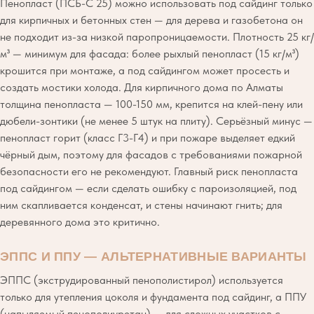
Пенопласт (ПСБ-С 25) можно использовать под сайдинг только
для кирпичных и бетонных стен — для дерева и газобетона он
не подходит из-за низкой паропроницаемости. Плотность 25 кг/
м³ — минимум для фасада: более рыхлый пенопласт (15 кг/м³)
крошится при монтаже, а под сайдингом может просесть и
создать мостики холода. Для кирпичного дома по Алматы
толщина пенопласта — 100-150 мм, крепится на клей-пену или
дюбели-зонтики (не менее 5 штук на плиту). Серьёзный минус —
пенопласт горит (класс Г3-Г4) и при пожаре выделяет едкий
чёрный дым, поэтому для фасадов с требованиями пожарной
безопасности его не рекомендуют. Главный риск пенопласта
под сайдингом — если сделать ошибку с пароизоляцией, под
ним скапливается конденсат, и стены начинают гнить; для
деревянного дома это критично.
ЭППС И ППУ — АЛЬТЕРНАТИВНЫЕ ВАРИАНТЫ
ЭППС (экструдированный пенополистирол) используется
только для утепления цоколя и фундамента под сайдинг, а ППУ
(напыляемый пенополиуретан) — для сложных участков с