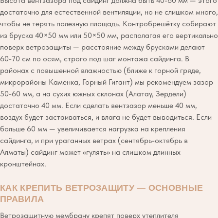
Высота вентзазора под сайдинг должна быть 40-60 мм — этого
достаточно для естественной вентиляции, но не слишком много,
чтобы не терять полезную площадь. Контробрешётку собирают
из бруска 40×50 мм или 50×50 мм, располагая его вертикально
поверх ветрозащиты — расстояние между брусками делают
60-70 см по осям, строго под шаг монтажа сайдинга. В
районах с повышенной влажностью (ближе к горной гряде,
микрорайоны Каменка, Горный Гигант) мы рекомендуем зазор
50-60 мм, а на сухих южных склонах (Алатау, Зердели)
достаточно 40 мм. Если сделать вентзазор меньше 40 мм,
воздух будет застаиваться, и влага не будет выводиться. Если
больше 60 мм — увеличивается нагрузка на крепления
сайдинга, и при ураганных ветрах (сентябрь-октябрь в
Алматы) сайдинг может «гулять» на слишком длинных
кронштейнах.
КАК КРЕПИТЬ ВЕТРОЗАЩИТУ — ОСНОВНЫЕ
ПРАВИЛА
Ветрозащитную мембрану крепят поверх утеплителя