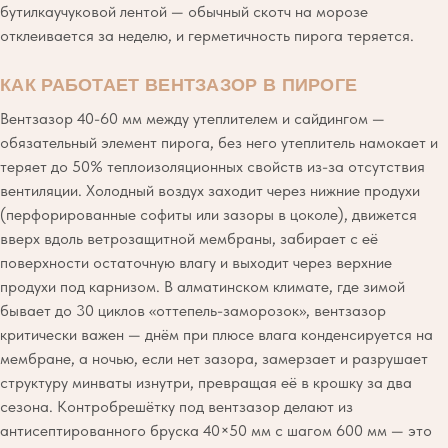
бутилкаучуковой лентой — обычный скотч на морозе
отклеивается за неделю, и герметичность пирога теряется.
КАК РАБОТАЕТ ВЕНТЗАЗОР В ПИРОГЕ
Вентзазор 40-60 мм между утеплителем и сайдингом —
обязательный элемент пирога, без него утеплитель намокает и
теряет до 50% теплоизоляционных свойств из-за отсутствия
вентиляции. Холодный воздух заходит через нижние продухи
(перфорированные софиты или зазоры в цоколе), движется
вверх вдоль ветрозащитной мембраны, забирает с её
поверхности остаточную влагу и выходит через верхние
продухи под карнизом. В алматинском климате, где зимой
бывает до 30 циклов «оттепель-заморозок», вентзазор
критически важен — днём при плюсе влага конденсируется на
мембране, а ночью, если нет зазора, замерзает и разрушает
структуру минваты изнутри, превращая её в крошку за два
сезона. Контробрешётку под вентзазор делают из
антисептированного бруска 40×50 мм с шагом 600 мм — это