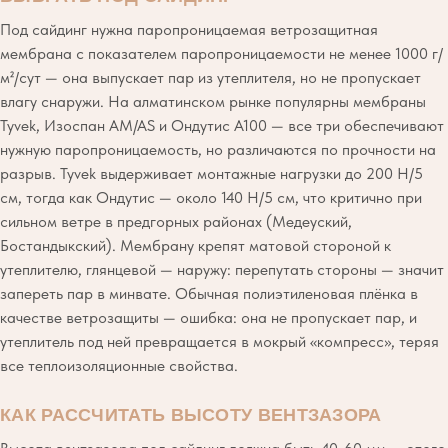
Под сайдинг нужна паропроницаемая ветрозащитная
мембрана с показателем паропроницаемости не менее 1000 г/
м²/сут — она выпускает пар из утеплителя, но не пропускает
влагу снаружи. На алматинском рынке популярны мембраны
Tyvek, Изоспан AM/AS и Ондутис А100 — все три обеспечивают
нужную паропроницаемость, но различаются по прочности на
разрыв. Tyvek выдерживает монтажные нагрузки до 200 Н/5
см, тогда как Ондутис — около 140 Н/5 см, что критично при
сильном ветре в предгорных районах (Медеуский,
Бостандыкский). Мембрану крепят матовой стороной к
утеплителю, глянцевой — наружу: перепутать стороны — значит
запереть пар в минвате. Обычная полиэтиленовая плёнка в
качестве ветрозащиты — ошибка: она не пропускает пар, и
утеплитель под ней превращается в мокрый «компресс», теряя
все теплоизоляционные свойства.
КАК РАССЧИТАТЬ ВЫСОТУ ВЕНТЗАЗОРА