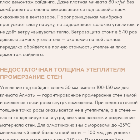
плюс демонтаж сайдинга. Даже плотная минвата 80 кг/м³ без
мембраны постепенно выкрашивается под воздействием
сквозняков в вентзазоре. Паропроницаемая мембрана
пропускает влагу наружу, но задерживает волокна утеплителя и
не даёт ветру «выдувать» тепло. Ветрозащита стоит в 5-10 раз
дешевле замены утеплителя — экономия на ней ложная:
переделка обойдётся в полную стоимость утепления плюс
демонтаж сайдинга.
НЕДОСТАТОЧНАЯ ТОЛЩИНА УТЕПЛИТЕЛЯ —
ПРОМЕРЗАНИЕ СТЕН
Утепление под сайдинг слоем 50 мм вместо 100-150 мм для
климата Алматы — гарантированное промерзание стен зимой
и смещение точки росы внутрь помещения. При недостаточной
толщине точка росы оказывается не в утеплителе, а в стене —
влага конденсируется внутри, вызывая плесень и разрушение
материала стен. Для алматинских зим с морозами до -25°C
минимальный слой базальтовой ваты — 100 мм, для угловых
комнат и торцевых стен лучше 150 мм. Пенопласт той же