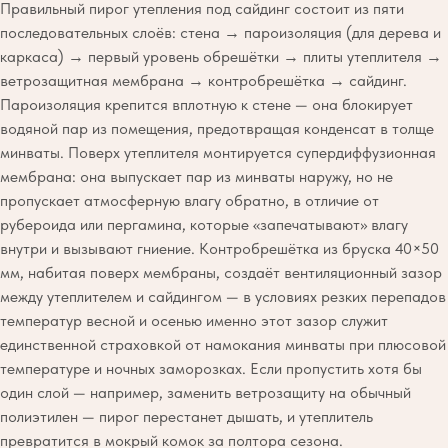
Правильный пирог утепления под сайдинг состоит из пяти
последовательных слоёв: стена → пароизоляция (для дерева и
каркаса) → первый уровень обрешётки → плиты утеплителя →
ветрозащитная мембрана → контробрешётка → сайдинг.
Пароизоляция крепится вплотную к стене — она блокирует
водяной пар из помещения, предотвращая конденсат в толще
минваты. Поверх утеплителя монтируется супердиффузионная
мембрана: она выпускает пар из минваты наружу, но не
пропускает атмосферную влагу обратно, в отличие от
рубероида или пергамина, которые «запечатывают» влагу
внутри и вызывают гниение. Контробрешётка из бруска 40×50
мм, набитая поверх мембраны, создаёт вентиляционный зазор
между утеплителем и сайдингом — в условиях резких перепадов
температур весной и осенью именно этот зазор служит
единственной страховкой от намокания минваты при плюсовой
температуре и ночных заморозках. Если пропустить хотя бы
один слой — например, заменить ветрозащиту на обычный
полиэтилен — пирог перестанет дышать, и утеплитель
превратится в мокрый комок за полтора сезона.