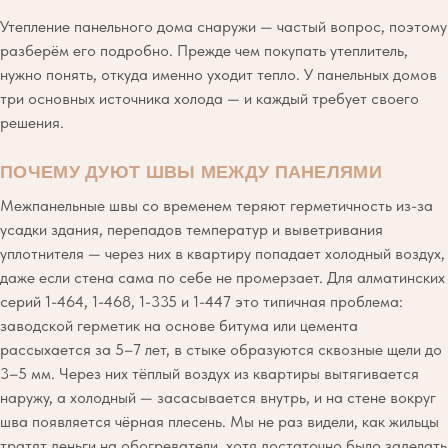
Утепление панельного дома снаружи — частый вопрос, поэтому
разберём его подробно. Прежде чем покупать утеплитель,
нужно понять, откуда именно уходит тепло. У панельных домов
три основных источника холода — и каждый требует своего
решения.
ПОЧЕМУ ДУЮТ ШВЫ МЕЖДУ ПАНЕЛЯМИ
Межпанельные швы со временем теряют герметичность из-за
усадки здания, перепадов температур и выветривания
уплотнителя — через них в квартиру попадает холодный воздух,
даже если стена сама по себе не промерзает. Для алматинских
серий 1-464, 1-468, 1-335 и 1-447 это типичная проблема:
заводской герметик на основе битума или цемента
рассыхается за 5–7 лет, в стыке образуются сквозные щели до
3–5 мм. Через них тёплый воздух из квартиры вытягивается
наружу, а холодный — засасывается внутрь, и на стене вокруг
шва появляется чёрная плесень. Мы не раз видели, как жильцы
тратят деньги на обогреватели, хотя достаточно было заделать