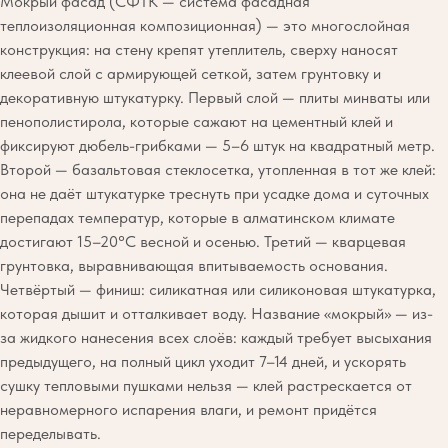
Мокрый фасад (СФТК — система фасадная
теплоизоляционная композиционная) — это многослойная
конструкция: на стену крепят утеплитель, сверху наносят
клеевой слой с армирующей сеткой, затем грунтовку и
декоративную штукатурку. Первый слой — плиты минваты или
пенополистирола, которые сажают на цементный клей и
фиксируют дюбель-грибками — 5–6 штук на квадратный метр.
Второй — базальтовая стеклосетка, утопленная в тот же клей:
она не даёт штукатурке треснуть при усадке дома и суточных
перепадах температур, которые в алматинском климате
достигают 15–20°C весной и осенью. Третий — кварцевая
грунтовка, выравнивающая впитываемость основания.
Четвёртый — финиш: силикатная или силиконовая штукатурка,
которая дышит и отталкивает воду. Название «мокрый» — из-
за жидкого нанесения всех слоёв: каждый требует высыхания
предыдущего, на полный цикл уходит 7–14 дней, и ускорять
сушку тепловыми пушками нельзя — клей растрескается от
неравномерного испарения влаги, и ремонт придётся
переделывать.