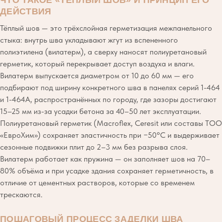
ДЕЙСТВИЯ
Тёплый шов — это трёхслойная герметизация межпанельного
стыка: внутрь шва укладывают жгут из вспененного
полиэтилена (вилатерм), а сверху наносят полиуретановый
герметик, который перекрывает доступ воздуха и влаги.
Вилатерм выпускается диаметром от 10 до 60 мм — его
подбирают под ширину конкретного шва в панелях серий 1-464
и 1-464А, распространённых по городу, где зазоры достигают
15–25 мм из-за усадки бетона за 40–50 лет эксплуатации.
Полиуретановый герметик (Macroflex, Ceresit или составы ТОО
«ЕвроХим») сохраняет эластичность при −50°C и выдерживает
сезонные подвижки плит до 2–3 мм без разрыва слоя.
Вилатерм работает как пружина — он заполняет шов на 70–
80% объёма и при усадке здания сохраняет герметичность, в
отличие от цементных растворов, которые со временем
трескаются.
ПОШАГОВЫЙ ПРОЦЕСС ЗАДЕЛКИ ШВА