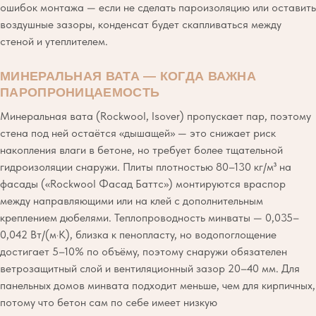
ошибок монтажа — если не сделать пароизоляцию или оставить
воздушные зазоры, конденсат будет скапливаться между
стеной и утеплителем.
МИНЕРАЛЬНАЯ ВАТА — КОГДА ВАЖНА
ПАРОПРОНИЦАЕМОСТЬ
Минеральная вата (Rockwool, Isover) пропускает пар, поэтому
стена под ней остаётся «дышащей» — это снижает риск
накопления влаги в бетоне, но требует более тщательной
гидроизоляции снаружи. Плиты плотностью 80–130 кг/м³ на
фасады («Rockwool Фасад Баттс») монтируются враспор
между направляющими или на клей с дополнительным
креплением дюбелями. Теплопроводность минваты — 0,035–
0,042 Вт/(м·К), близка к пенопласту, но водопоглощение
достигает 5–10% по объёму, поэтому снаружи обязателен
ветрозащитный слой и вентиляционный зазор 20–40 мм. Для
панельных домов минвата подходит меньше, чем для кирпичных,
потому что бетон сам по себе имеет низкую