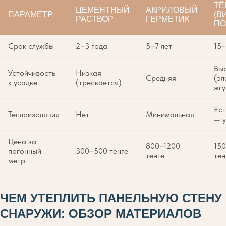
ТЁ
ЦЕМЕНТНЫЙ
АКРИЛОВЫЙ
ПАРАМЕТР
(В
РАСТВОР
ГЕРМЕТИК
ПО
Срок службы
2–3 года
5–7 лет
15–
Вы
Устойчивость
Низкая
Средняя
(эл
к усадке
(трескается)
жгу
Ест
Теплоизоляция
Нет
Минимальная
— у
Цена за
800–1200
15
погонный
300–500 тенге
тенге
тен
метр
ЧЕМ УТЕПЛИТЬ ПАНЕЛЬНУЮ СТЕНУ
СНАРУЖИ: ОБЗОР МАТЕРИАЛОВ