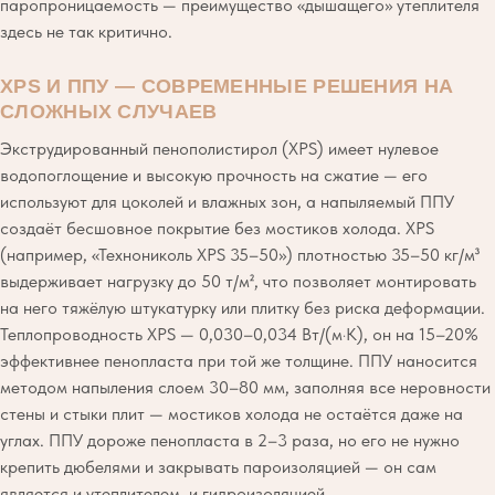
паропроницаемость — преимущество «дышащего» утеплителя
здесь не так критично.
XPS И ППУ — СОВРЕМЕННЫЕ РЕШЕНИЯ НА
СЛОЖНЫХ СЛУЧАЕВ
Экструдированный пенополистирол (XPS) имеет нулевое
водопоглощение и высокую прочность на сжатие — его
используют для цоколей и влажных зон, а напыляемый ППУ
создаёт бесшовное покрытие без мостиков холода. XPS
(например, «Технониколь XPS 35–50») плотностью 35–50 кг/м³
выдерживает нагрузку до 50 т/м², что позволяет монтировать
на него тяжёлую штукатурку или плитку без риска деформации.
Теплопроводность XPS — 0,030–0,034 Вт/(м·К), он на 15–20%
эффективнее пенопласта при той же толщине. ППУ наносится
методом напыления слоем 30–80 мм, заполняя все неровности
стены и стыки плит — мостиков холода не остаётся даже на
углах. ППУ дороже пенопласта в 2–3 раза, но его не нужно
крепить дюбелями и закрывать пароизоляцией — он сам
является и утеплителем, и гидроизоляцией.