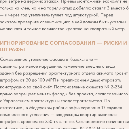
при ветре на верхних этажах. Причём монтажники экономят не
только на клее, но и на тарельчатых дюбелях: ставят 3 вместо 6
— и через год утеплитель гуляет под штукатуркой. Перед
заказом проверьте спецификацию: в ней должны быть указаны
марка клея и точное количество крепежа на квадратный метр.
ИГНОРИРОВАНИЕ СОГЛАСОВАНИЯ — РИСКИ И
ШТРАФЫ
Самовольное утепление фасада в Казахстане —
административное нарушение: изменение внешнего вида
здания без разрешения архитектурного отдела акимата грозит
штрафом от 30 до 100 МРП и предписанием демонтировать
конструкцию за свой счёт. Постановление акимата № 2-234
прямо запрещает менять фасады без проекта, согласованного
с Управлением архитектуры и градостроительства. По
статистике , в Медеуском районе зафиксировано 17 случаев
самовольного утепления — владельцам квартир выписали
штрафы в среднем на 250 тыс. тенге. Согласование начинается
с общего собрания жильцов и решения КСК/ОСИ — если дом