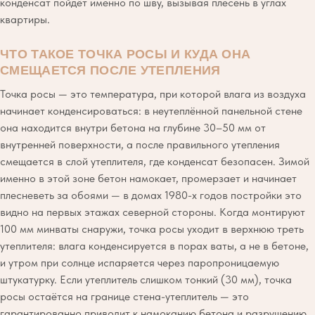
конденсат пойдёт именно по шву, вызывая плесень в углах
квартиры.
ЧТО ТАКОЕ ТОЧКА РОСЫ И КУДА ОНА
СМЕЩАЕТСЯ ПОСЛЕ УТЕПЛЕНИЯ
Точка росы — это температура, при которой влага из воздуха
начинает конденсироваться: в неутеплённой панельной стене
она находится внутри бетона на глубине 30–50 мм от
внутренней поверхности, а после правильного утепления
смещается в слой утеплителя, где конденсат безопасен. Зимой
именно в этой зоне бетон намокает, промерзает и начинает
плесневеть за обоями — в домах 1980-х годов постройки это
видно на первых этажах северной стороны. Когда монтируют
100 мм минваты снаружи, точка росы уходит в верхнюю треть
утеплителя: влага конденсируется в порах ваты, а не в бетоне,
и утром при солнце испаряется через паропроницаемую
штукатурку. Если утеплитель слишком тонкий (30 мм), точка
росы остаётся на границе стена-утеплитель — это
гарантированно приводит к намоканию бетона и разрушению