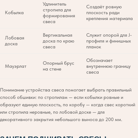
Удлинитель
Создаёт ровную
стропила для
Кобылка
плоскость ради
формирования
крепления материала
свеса
Вертикальная
Служит опорой для J-
Лобовая
доска по краю
профиля и финишных
доска
свеса
планок
Обозначает
Опорный брус
Мауэрлат
внутреннюю границу
на стене
свеса
Понимание устройства свеса помогает выбрать правильный
способ обшивки: по стропилам — если кобылки ровные и
образуют единую плоскость, по коробу — когда свес короткий
или стропила неровные, по лобовой доске — для
декоративного закрытия небольшого выноса до 200 мм.