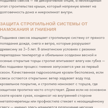
подшивка свесов — не декоративная опция, а необходимый
этап строительства крыши, который напрямую влияет на
долговечность дома и микроклимат внутри.
ЗАЩИТА СТРОПИЛЬНОЙ СИСТЕМЫ ОТ
НАМОКАНИЯ И ГНИЕНИЯ
Подшивка свесов защищает стропильную систему от прямого
попадания дождя, снега и ветра, которые разрушают
древесину за 3–5 лет. В алматинских условиях с резкими
перепадами температур и обильными осадками весной и
осенью открытые торцы стропил впитывают влагу как губка —
без подшивки процесс гниения запускается уже за первый
сезон. Качественная гидроизоляция кровли бесполезна, если
свесы остаются открытыми: ветер задувает воду под
кровельное покрытие, и стропила намокают с торцов, где
защитная пропитка часто отсутствует. Даже если на основном
скате кровля сухая, конденсат на внутренней стороне
металлочерепицы или профнастила стекает к незащищённому
свесу — именно здесь начинается разрушение несущих