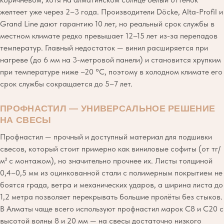
желтеет уже через 2–3 года. Производители Döcke, Alta-Profil и
Grand Line дают гарантию 10 лет, но реальный срок службы в
местном климате редко превышает 12–15 лет из-за перепадов
температур. Главный недостаток — винил расширяется при
нагреве (до 6 мм на 3-метровой панели) и становится хрупким
при температуре ниже –20 °C, поэтому в холодном климате его
срок службы сокращается до 5–7 лет.
ПРОФНАСТИЛ — УНИВЕРСАЛЬНОЕ РЕШЕНИЕ
НА СВЕСЫ
Профнастил — прочный и доступный материал для подшивки
свесов, который стоит примерно как виниловые софиты (от тг/
м² с монтажом), но значительно прочнее их. Листы толщиной
0,4–0,5 мм из оцинкованной стали с полимерным покрытием не
боятся града, ветра и механических ударов, а ширина листа до
1,2 метра позволяет перекрывать большие пролёты без стыков.
В Алматы чаще всего используют профнастил марок С8 и С20 с
высотой волны 8 и 20 мм — на свесы достаточно низкого