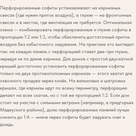
Перфорированные софиты устанавливают на карнизных
свесах (где нужен приток воздуха), а глухие — на фронтонных
свесах и в местах, где вентиляция не требуется. Оптимальная
схема — комбинировать перфорированные и глухие софиты в
пропорции 1:2 или 1:3, чтобы обеспечить достаточный приток
воздуха без избыточного задувания. На практике это выглядит
так: на каждую панель с перфорацией ставят две-три глухих,
чередуя их по длине карниза. Для домов с простой двускатной
крышей достаточно установить перфорированные софиты
только на двух противоположных карнизах — этого хватит для
сквозного продува через конёк. На вальмовых и шатровых
крышах, где карнизы идут по всему периметру, перфорацию
делают на всех скатах, но с той же пропорцией 1:2. Если дом
стоит на участке с сильными ветрами (например, в предгорьях
Медеуского района), долю перфорированных панелей лучше
снизить до 1:4 — иначе через софиты будет задувать снег и
дождь.