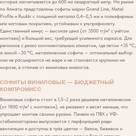
которых насчитывается до 600 на квадратный метр. На рынке
по Алматы представлены софиты марки Grand Line, Metal
Profile и Ruukki с толщиной металла 0,4–0,5 мм и полиэфирным
или матовым покрытием, устойчивым к ультрафиолету.
Единственный минус — высокая цена (от 3500 тг/м² с учётом
монтажа) и больший вес, требующий усиленного каркаса. Для
регионов с резко континентальным климатом, где летом +35 °C,
а зимой –30 °C, металлические софиты — оптимальный выбор:
они не расширяются на жаре и не становятся хрупкими на
морозе, в отличие от виниловых аналогов.
СОФИТЫ ВИНИЛОВЫЕ — БЮДЖЕТНЫЙ
КОМПРОМИСС
Виниловые софиты стоят в 1,5–2 раза дешевле металлических
(от 1800 тг/м² с монтажом), не ржавеют и весят меньше, что
упрощает монтаж своими руками. Панели из ПВХ с УФ-
стабилизаторами выпускаются с перфорацией ради
вентиляции и доступны в трёх цветах — белом, бежевом и
коричневом, хотя на алматинском солнце белый оттенок