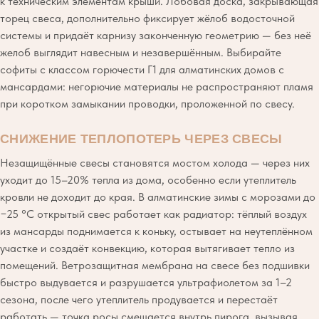
к техническим элементам крыши. Лобовая доска, закрывающая
торец свеса, дополнительно фиксирует жёлоб водосточной
системы и придаёт карнизу законченную геометрию — без неё
желоб выглядит навесным и незавершённым. Выбирайте
софиты с классом горючести Г1 для алматинских домов с
мансардами: негорючие материалы не распространяют пламя
при коротком замыкании проводки, проложенной по свесу.
СНИЖЕНИЕ ТЕПЛОПОТЕРЬ ЧЕРЕЗ СВЕСЫ
Незащищённые свесы становятся мостом холода — через них
уходит до 15–20% тепла из дома, особенно если утеплитель
кровли не доходит до края. В алматинские зимы с морозами до
−25 °C открытый свес работает как радиатор: тёплый воздух
из мансарды поднимается к коньку, остывает на неутеплённом
участке и создаёт конвекцию, которая вытягивает тепло из
помещений. Ветрозащитная мембрана на свесе без подшивки
быстро выдувается и разрушается ультрафиолетом за 1–2
сезона, после чего утеплитель продувается и перестаёт
работать — точка росы смещается внутрь пирога, вызывая