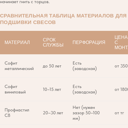
начинает гнить с торцов.
СРАВНИТЕЛЬНАЯ ТАБЛИЦА МАТЕРИАЛОВ ДЛЯ
ПОДШИВКИ СВЕСОВ
ЦЕНА 
СРОК
МАТЕРИАЛ
ПЕРФОРАЦИЯ
С
СЛУЖБЫ
МОН
Софит
Есть
до 50 лет
от 350
металлический
(заводская)
Софит
Есть
10–15 лет
от 180
виниловый
(заводская)
Нет (нужен
Профнастил
20–30 лет
зазор 50–100
от тг
С8
мм)